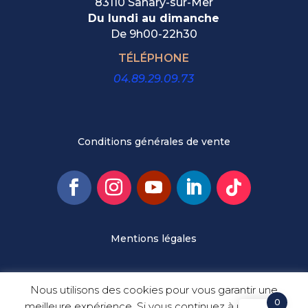
83110 Sanary-sur-Mer
Du lundi au dimanche
De
9h00-22h30
TÉLÉPHONE
04.89.29.09.73
Conditions générales de vente
Mentions légales
© Cafés Maurice
Nous utilisons des cookies pour vous garantir une
0
meilleure expérience. Si vous continuez à utiliser ce