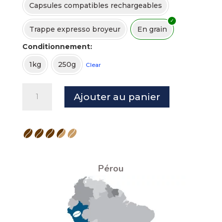
Capsules compatibles rechargeables
Trappe expresso broyeur
En grain
Conditionnement
1kg
250g
Clear
quantité
Ajouter au panier
de
Café
Pérou
Catimor
Bio
-
Pérou
100%
arabica