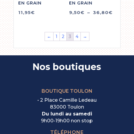
EN GRAIN
EN GRAIN
Plage
11,95
€
9,50
€
–
36,80
€
de
prix :
9,50€
←
1
2
3
4
→
à
36,80€
Nos boutiques
BOUTIQUE TOULON
• 2 Place Camille Ledeau
83000 Toulon
Du lundi au samedi
9h00-19h00 non stop
TÉLÉPHONE