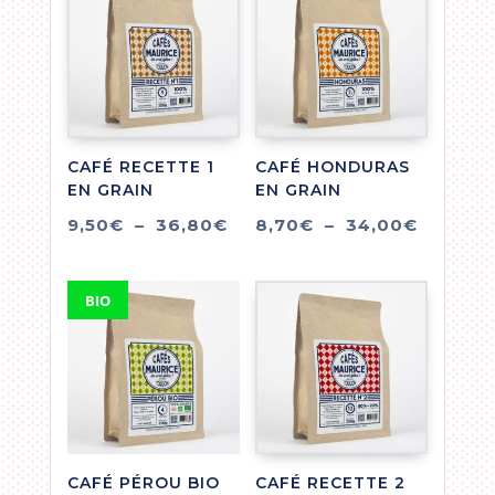
CAFÉ RECETTE 1
CAFÉ HONDURAS
EN GRAIN
EN GRAIN
Plage
Plage
9,50
€
–
36,80
€
8,70
€
–
34,00
€
de
de
prix :
prix :
BIO
9,50€
8,70€
à
à
36,80€
34,00€
CAFÉ PÉROU BIO
CAFÉ RECETTE 2