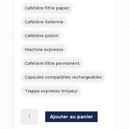
Cafetière filtre papier
Cafetière italienne
Cafetière piston
Machine expresso
Cafetière filtre permanent
Capsules compatibles rechargeables
Trappe expresso broyeur
quantité
Ajouter au panier
de
Café