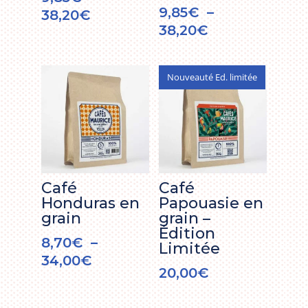
9,85
€
–
Plage
38,20
€
Plage
38,20
€
de
de
prix :
prix :
9,85€
Nouveauté Ed. limitée
9,85€
à
à
38,20€
38,20€
Café
Café
Honduras en
Papouasie en
grain
grain –
Édition
8,70
€
–
Limitée
Plage
34,00
€
20,00
€
de
prix :