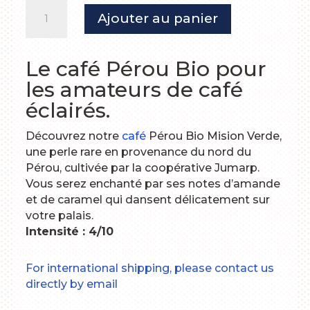
quantité
Ajouter au panier
de
Café
Pérou
Le café Pérou Bio pour
Bio
les amateurs de café
en
grain
éclairés.
Découvrez notre
café
Pérou Bio Mision Verde,
une perle rare en provenance du nord du
Pérou, cultivée par la coopérative Jumarp.
Vous serez enchanté par ses notes d’amande
et de caramel qui dansent délicatement sur
votre palais.
Intensité : 4/10
For international shipping, please contact us
directly by email