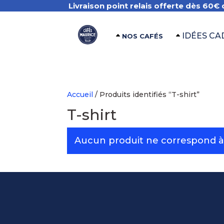
Livraison point relais offerte dès 60€ 
IDÉES C
NOS CAFÉS
Accueil
/ Produits identifiés “T-shirt”
T-shirt
Aucun produit ne correspond à 