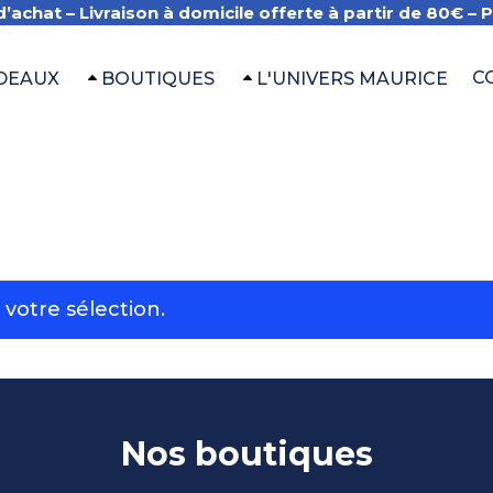
d’achat –
Livraison à domicile offerte à partir de 80€
– 
C
ADEAUX
BOUTIQUES
L'UNIVERS MAURICE
votre sélection.
Nos boutiques