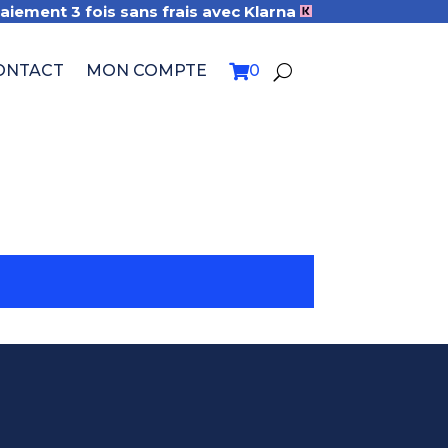
Paiement 3 fois sans frais avec Klarna
ONTACT
MON COMPTE
0

U