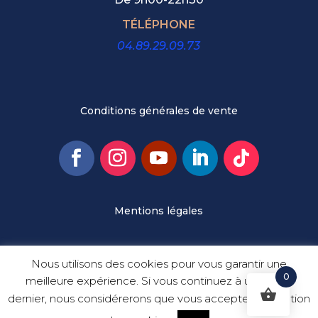
TÉLÉPHONE
04.89.29.09.73
Conditions générales de vente
Mentions légales
© Cafés Maurice
Nous utilisons des cookies pour vous garantir une
0
meilleure expérience. Si vous continuez à utiliser ce
dernier, nous considérerons que vous acceptez l'utilisation
Paiements sécurisés