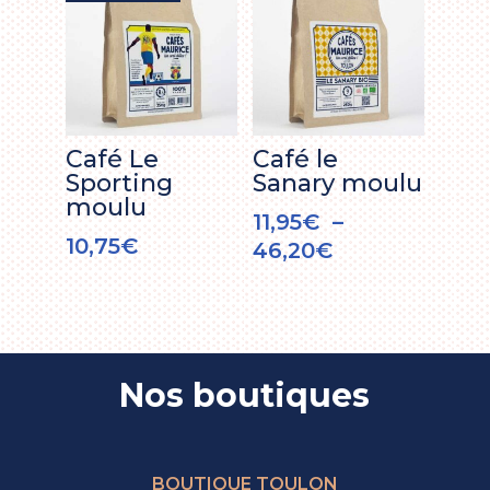
à
38,20€
34,00€
Café Le
Café le
Sporting
Sanary moulu
moulu
11,95
€
–
10,75
€
Plage
46,20
€
de
prix :
11,95€
à
Nos boutiques
46,20€
BOUTIQUE TOULON