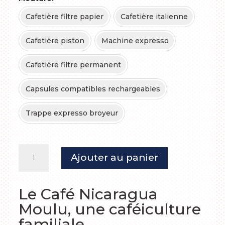
Cafetière filtre papier
Cafetière italienne
Cafetière piston
Machine expresso
Cafetière filtre permanent
Capsules compatibles rechargeables
Trappe expresso broyeur
quantité
Ajouter au panier
de
Café
Nicaragua
Le Café Nicaragua
moulu
Moulu, une caféiculture
familiale