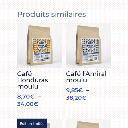
Produits similaires
Café
Café l’Amiral
Honduras
moulu
moulu
9,85
€
–
8,70
€
–
Plage
38,20
€
Plage
34,00
€
de
de
prix :
prix :
9,85€
Edition limitée
8,70€
à