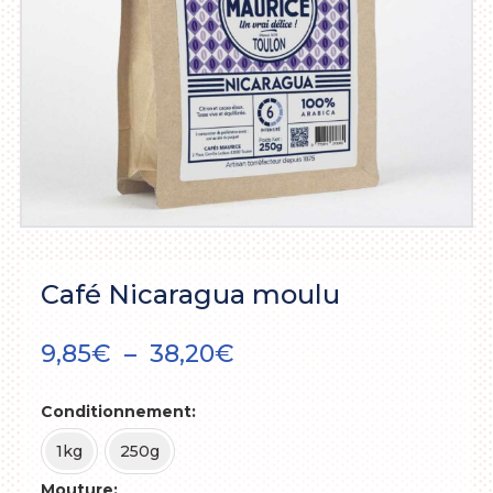
Café Nicaragua moulu
Plage
9,85
€
–
38,20
€
de
prix :
Conditionnement
9,85€
à
1kg
250g
38,20€
Mouture