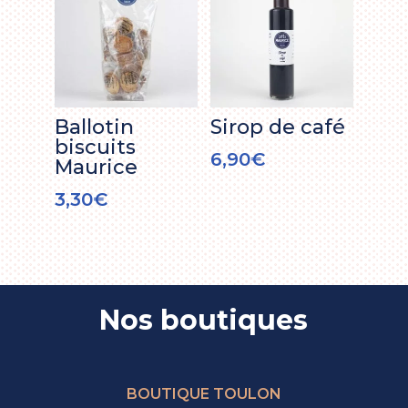
Ballotin
Sirop de café
biscuits
6,90
€
Maurice
3,30
€
Nos boutiques
BOUTIQUE TOULON