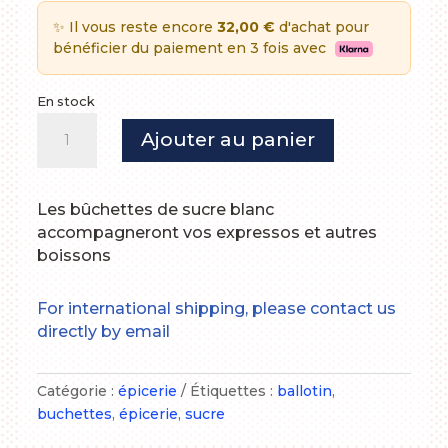
✨ Il vous reste encore
32,00 €
d'achat pour
bénéficier du paiement en 3 fois avec
En stock
quantité
Ajouter au panier
de
Ballotin
sucres
Les bûchettes de sucre blanc
Maurice
accompagneront vos expressos et autres
boissons
For international shipping, please contact us
directly by email
Catégorie :
épicerie
Étiquettes :
ballotin
,
buchettes
,
épicerie
,
sucre